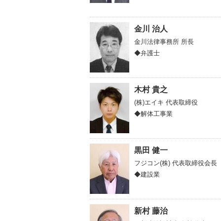
金川 治人
金川法律事務所
所長
◆弁護士
木村 貴之
(株)エイキ
代表取締役
◆解体工事業
黒田 健一
フジコン(株)
代表取締役会長
◆建設業
新村 藤治