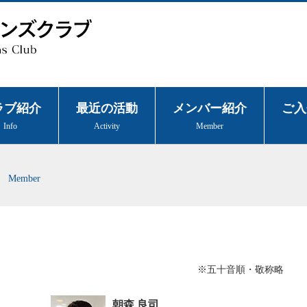
ラブ紹介
最近の活動
メンバー紹介
ご入
Info
Activity
Member
Member
※五十音順・敬称略
朝森 良司