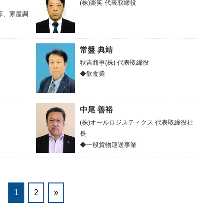
(株)楽笑
代表取締役
算、家屋調
常盤 典靖
秋吉商事(株)
代表取締役
◆飲食業
中尾 善裕
(株)オールロジスティクス
代表取締役社
長
◆一般貨物運送事業
1
2
»