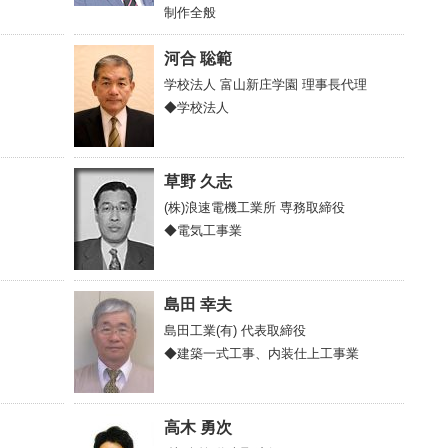
制作全般
河合 聡範
学校法人 富山新庄学園
理事長代理
◆学校法人
草野 久志
(株)浪速電機工業所
専務取締役
◆電気工事業
島田 幸夫
島田工業(有)
代表取締役
◆建築一式工事、内装仕上工事業
高木 勇次