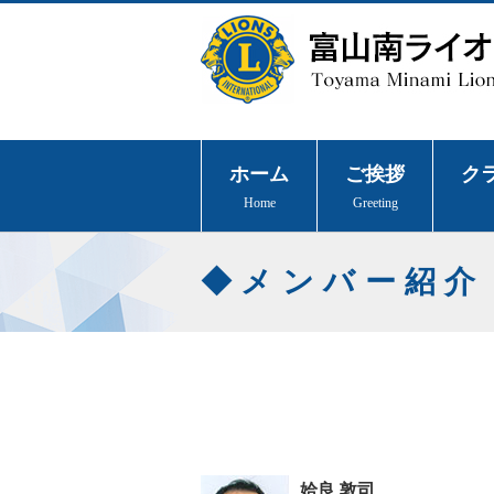
ホーム
ご挨拶
ク
Home
Greeting
メンバー紹介
姶良 敦司