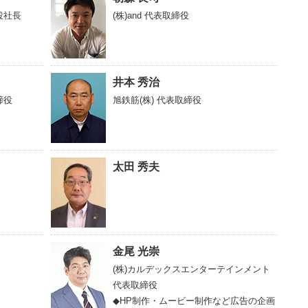
役社長
(株)and
代表取締役
井本 秀治
締役
旭鉄筋(株)
代表取締役
太田 秀夫
金尾 光崇
(株)カルデックスエンターテインメント
代表取締役
◆HP制作・ムービー制作など広告の企画