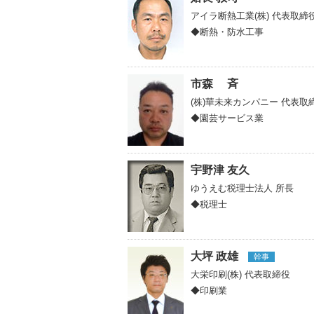
アイラ断熱工業(株)
代表取締
◆断熱・防水工事
市森 斉
(株)華未来カンパニー
代表取
◆園芸サービス業
宇野津 友久
ゆうえむ税理士法人
所長
◆税理士
大坪 政雄
幹事
大栄印刷(株)
代表取締役
◆印刷業