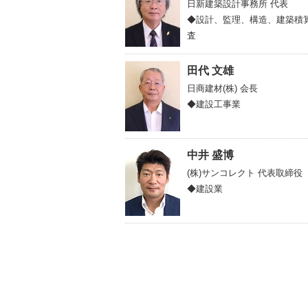
日新建築設計事務所
代表
◆設計、監理、構造、建築積
査
田代 文雄
日商建材(株)
会長
◆建設工事業
中井 盛博
(株)サンコレクト
代表取締役
◆建設業