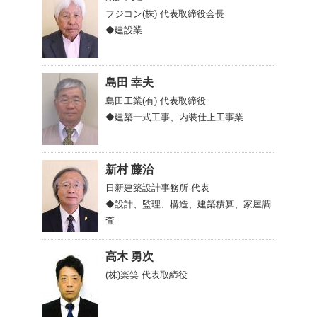
フジコン(株)
代表取締役会長
◆建設業
島田 幸夫
島田工業(有)
代表取締役
◆建築一式工事、内装仕上工事業
新村 藤治
日新建築設計事務所
代表
◆設計、監理、構造、建築積算、家屋調
査
高木 勇次
(株)楽笑
代表取締役