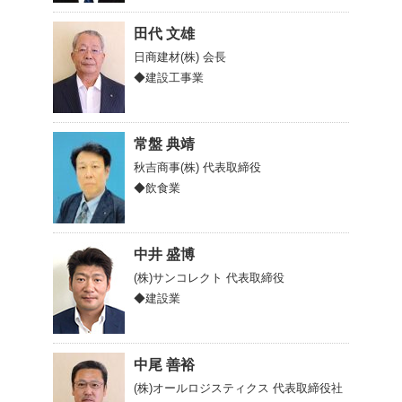
田代 文雄
日商建材(株)
会長
◆建設工事業
常盤 典靖
秋吉商事(株)
代表取締役
◆飲食業
中井 盛博
(株)サンコレクト
代表取締役
◆建設業
中尾 善裕
(株)オールロジスティクス
代表取締役社