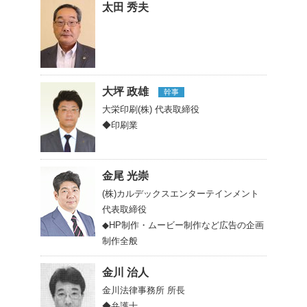
太田 秀夫
大坪 政雄
幹事
大栄印刷(株)
代表取締役
◆印刷業
金尾 光崇
(株)カルデックスエンターテインメント
代表取締役
◆HP制作・ムービー制作など広告の企画
制作全般
金川 治人
金川法律事務所
所長
◆弁護士