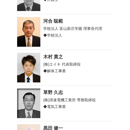
河合 聡範
学校法人 富山新庄学園
理事長代理
◆学校法人
木村 貴之
(株)エイキ
代表取締役
◆解体工事業
草野 久志
(株)浪速電機工業所
専務取締役
◆電気工事業
黒田 健一