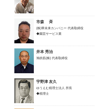
市森 斉
(株)華未来カンパニー
代表取締役
◆園芸サービス業
井本 秀治
旭鉄筋(株)
代表取締役
宇野津 友久
ゆうえむ税理士法人
所長
◆税理士