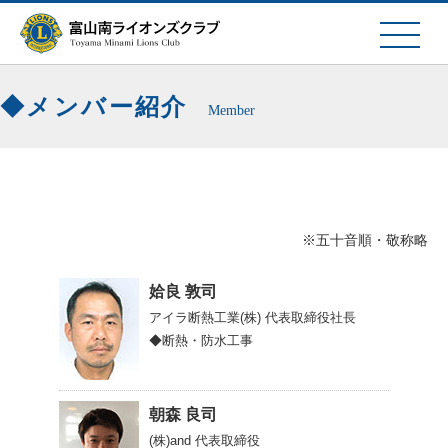
メンバー紹介
Member
※五十音順・敬称略
姶良 敦司
アイラ断熱工業(株)
代表取締役社長
◆断熱・防水工事
朝森 良司
(株)and
代表取締役