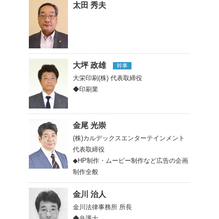
太田 秀夫
大坪 政雄
幹事
大栄印刷(株)
代表取締役
◆印刷業
金尾 光崇
(株)カルデックスエンターテインメント
代表取締役
◆HP制作・ムービー制作など広告の企画
制作全般
金川 治人
金川法律事務所
所長
◆弁護士