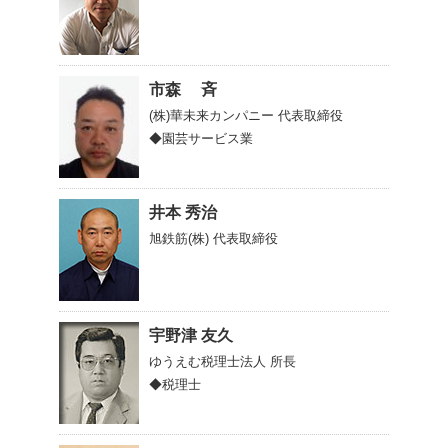
市森 斉
(株)華未来カンパニー
代表取締役
◆園芸サービス業
井本 秀治
旭鉄筋(株)
代表取締役
宇野津 友久
ゆうえむ税理士法人
所長
◆税理士