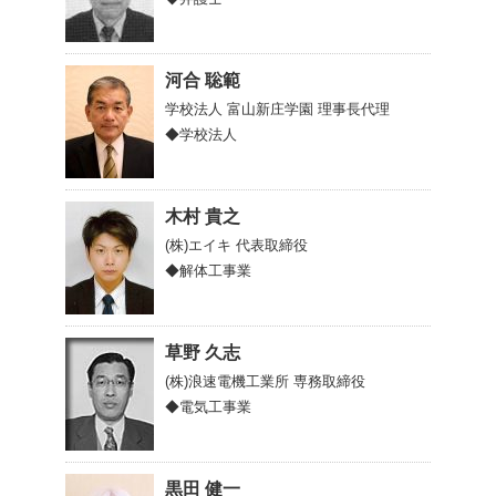
河合 聡範
学校法人 富山新庄学園
理事長代理
◆学校法人
木村 貴之
(株)エイキ
代表取締役
◆解体工事業
草野 久志
(株)浪速電機工業所
専務取締役
◆電気工事業
黒田 健一