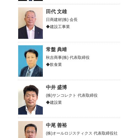
田代 文雄
日商建材(株)
会長
◆建設工事業
常盤 典靖
秋吉商事(株)
代表取締役
◆飲食業
中井 盛博
(株)サンコレクト
代表取締役
◆建設業
中尾 善裕
(株)オールロジスティクス
代表取締役社