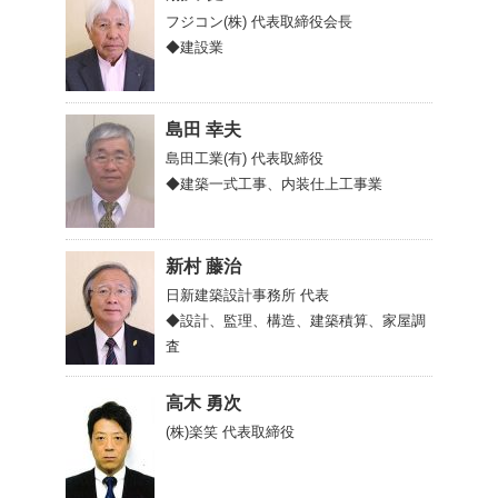
フジコン(株)
代表取締役会長
◆建設業
島田 幸夫
島田工業(有)
代表取締役
◆建築一式工事、内装仕上工事業
新村 藤治
日新建築設計事務所
代表
◆設計、監理、構造、建築積算、家屋調
査
高木 勇次
(株)楽笑
代表取締役