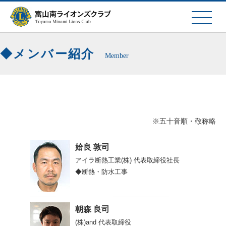
メンバー紹介
Member
※五十音順・敬称略
姶良 敦司
アイラ断熱工業(株)
代表取締役社長
◆断熱・防水工事
朝森 良司
(株)and
代表取締役