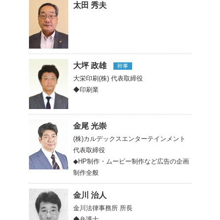
太田 秀夫
大坪 政雄
幹事
大栄印刷(株)
代表取締役
◆印刷業
金尾 光崇
(株)カルデックスエンターテインメント
代表取締役
◆HP制作・ムービー制作など広告の企画
制作全般
金川 治人
金川法律事務所
所長
◆弁護士