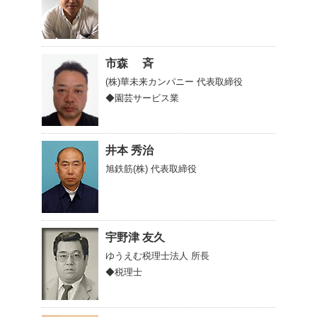
市森 斉
(株)華未来カンパニー
代表取締役
◆園芸サービス業
井本 秀治
旭鉄筋(株)
代表取締役
宇野津 友久
ゆうえむ税理士法人
所長
◆税理士