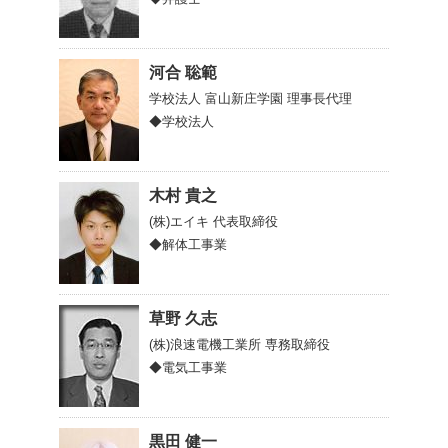
河合 聡範
学校法人 富山新庄学園
理事長代理
◆学校法人
木村 貴之
(株)エイキ
代表取締役
◆解体工事業
草野 久志
(株)浪速電機工業所
専務取締役
◆電気工事業
黒田 健一