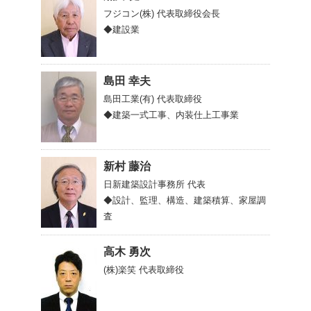
フジコン(株)
代表取締役会長
◆建設業
島田 幸夫
島田工業(有)
代表取締役
◆建築一式工事、内装仕上工事業
新村 藤治
日新建築設計事務所
代表
◆設計、監理、構造、建築積算、家屋調
査
高木 勇次
(株)楽笑
代表取締役