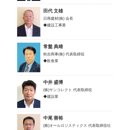
田代 文雄
日商建材(株)
会長
◆建設工事業
常盤 典靖
秋吉商事(株)
代表取締役
◆飲食業
中井 盛博
(株)サンコレクト
代表取締役
◆建設業
中尾 善裕
(株)オールロジスティクス
代表取締役社