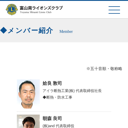
メンバー紹介
Member
※五十音順・敬称略
姶良 敦司
アイラ断熱工業(株)
代表取締役社長
◆断熱・防水工事
朝森 良司
(株)and
代表取締役