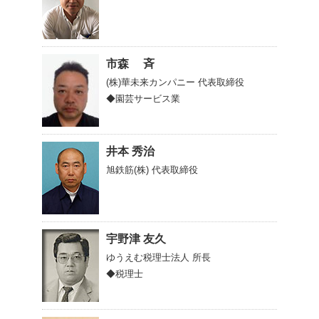
市森 斉
(株)華未来カンパニー
代表取締役
◆園芸サービス業
井本 秀治
旭鉄筋(株)
代表取締役
宇野津 友久
ゆうえむ税理士法人
所長
◆税理士