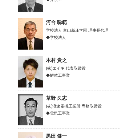
河合 聡範
学校法人 富山新庄学園
理事長代理
◆学校法人
木村 貴之
(株)エイキ
代表取締役
◆解体工事業
草野 久志
(株)浪速電機工業所
専務取締役
◆電気工事業
黒田 健一