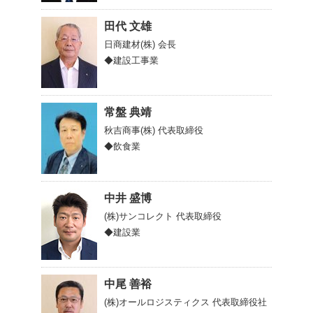
田代 文雄
日商建材(株)
会長
◆建設工事業
常盤 典靖
秋吉商事(株)
代表取締役
◆飲食業
中井 盛博
(株)サンコレクト
代表取締役
◆建設業
中尾 善裕
(株)オールロジスティクス
代表取締役社