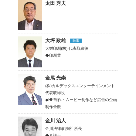
太田 秀夫
大坪 政雄
幹事
大栄印刷(株)
代表取締役
◆印刷業
金尾 光崇
(株)カルデックスエンターテインメント
代表取締役
◆HP制作・ムービー制作など広告の企画
制作全般
金川 治人
金川法律事務所
所長
◆弁護士