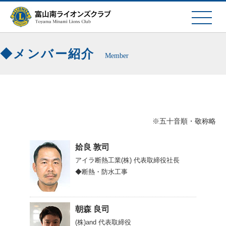
メンバー紹介
Member
※五十音順・敬称略
姶良 敦司
アイラ断熱工業(株)
代表取締役社長
◆断熱・防水工事
朝森 良司
(株)and
代表取締役