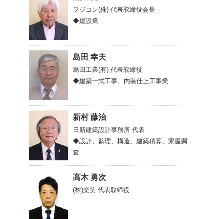
フジコン(株)
代表取締役会長
◆建設業
島田 幸夫
島田工業(有)
代表取締役
◆建築一式工事、内装仕上工事業
新村 藤治
日新建築設計事務所
代表
◆設計、監理、構造、建築積算、家屋調
査
高木 勇次
(株)楽笑
代表取締役