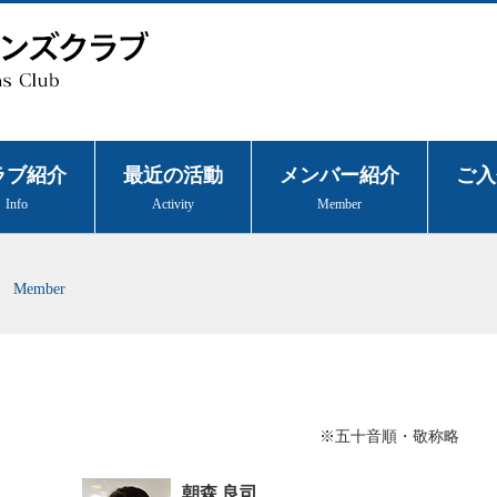
ラブ紹介
最近の活動
メンバー紹介
ご入
Info
Activity
Member
Member
※五十音順・敬称略
朝森 良司