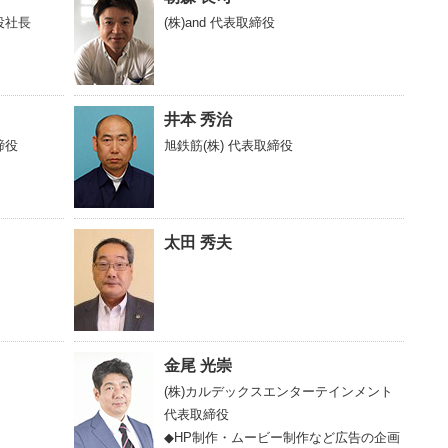
役社長
(株)and
代表取締役
井本 秀治
締役
旭鉄筋(株)
代表取締役
太田 秀夫
金尾 光崇
(株)カルデックスエンターテインメント
代表取締役
◆HP制作・ムービー制作など広告の企画