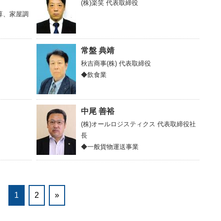
(株)楽笑
代表取締役
算、家屋調
常盤 典靖
秋吉商事(株)
代表取締役
◆飲食業
中尾 善裕
(株)オールロジスティクス
代表取締役社
長
◆一般貨物運送事業
1
2
»