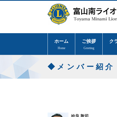
ホーム
ご挨拶
ク
Home
Greeting
メンバー紹介
姶良 敦司