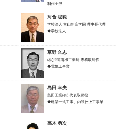
制作全般
河合 聡範
学校法人 富山新庄学園
理事長代理
◆学校法人
草野 久志
(株)浪速電機工業所
専務取締役
◆電気工事業
島田 幸夫
島田工業(有)
代表取締役
◆建築一式工事、内装仕上工事業
高木 勇次