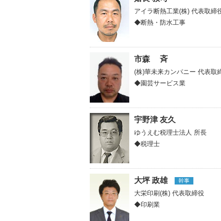
アイラ断熱工業(株)
代表取締
◆断熱・防水工事
市森 斉
(株)華未来カンパニー
代表取
◆園芸サービス業
宇野津 友久
ゆうえむ税理士法人
所長
◆税理士
大坪 政雄
幹事
大栄印刷(株)
代表取締役
◆印刷業