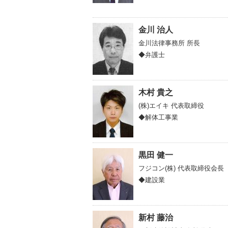
金川 治人
金川法律事務所
所長
◆弁護士
木村 貴之
(株)エイキ
代表取締役
◆解体工事業
黒田 健一
フジコン(株)
代表取締役会長
◆建設業
新村 藤治