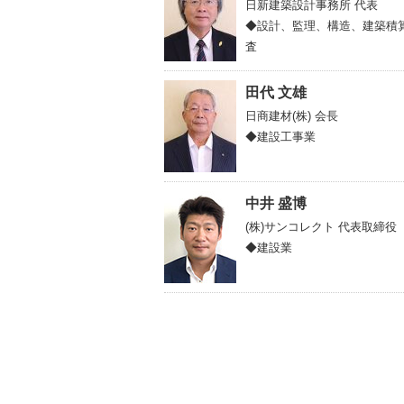
日新建築設計事務所
代表
◆設計、監理、構造、建築積
査
田代 文雄
日商建材(株)
会長
◆建設工事業
中井 盛博
(株)サンコレクト
代表取締役
◆建設業