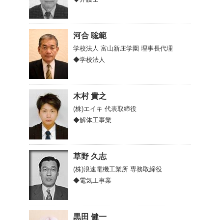
河合 聡範
学校法人 富山新庄学園
理事長代理
◆学校法人
木村 貴之
(株)エイキ
代表取締役
◆解体工事業
草野 久志
(株)浪速電機工業所
専務取締役
◆電気工事業
黒田 健一