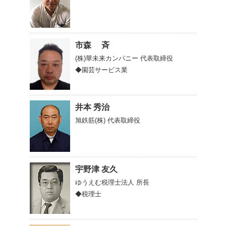
市森 斉
(株)華未来カンパニー
代表取締役
◆園芸サービス業
井本 秀治
旭鉄筋(株)
代表取締役
宇野津 友久
ゆうえむ税理士法人
所長
◆税理士