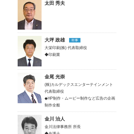
太田 秀夫
大坪 政雄
幹事
大栄印刷(株)
代表取締役
◆印刷業
金尾 光崇
(株)カルデックスエンターテインメント
代表取締役
◆HP制作・ムービー制作など広告の企画
制作全般
金川 治人
金川法律事務所
所長
◆弁護士