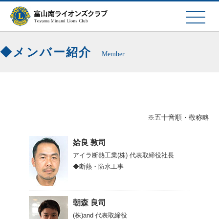
メンバー紹介
Member
※五十音順・敬称略
姶良 敦司
アイラ断熱工業(株)
代表取締役社長
◆断熱・防水工事
朝森 良司
(株)and
代表取締役