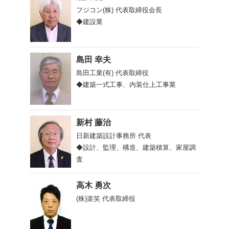
フジコン(株)
代表取締役会長
◆建設業
島田 幸夫
島田工業(有)
代表取締役
◆建築一式工事、内装仕上工事業
新村 藤治
日新建築設計事務所
代表
◆設計、監理、構造、建築積算、家屋調
査
高木 勇次
(株)楽笑
代表取締役