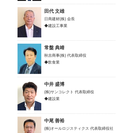
田代 文雄
日商建材(株)
会長
◆建設工事業
常盤 典靖
秋吉商事(株)
代表取締役
◆飲食業
中井 盛博
(株)サンコレクト
代表取締役
◆建設業
中尾 善裕
(株)オールロジスティクス
代表取締役社