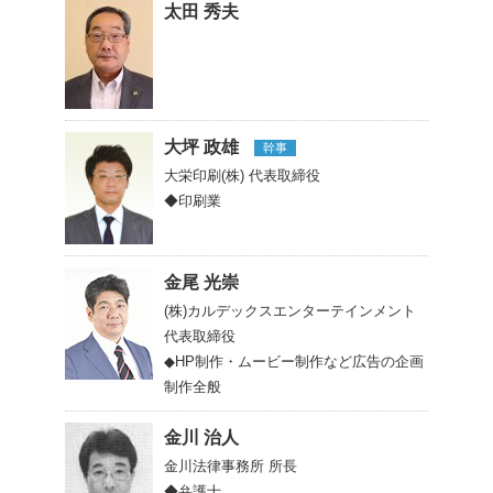
太田 秀夫
大坪 政雄
幹事
大栄印刷(株)
代表取締役
◆印刷業
金尾 光崇
(株)カルデックスエンターテインメント
代表取締役
◆HP制作・ムービー制作など広告の企画
制作全般
金川 治人
金川法律事務所
所長
◆弁護士