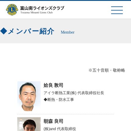
メンバー紹介
Member
※五十音順・敬称略
姶良 敦司
アイラ断熱工業(株)
代表取締役社長
◆断熱・防水工事
朝森 良司
(株)and
代表取締役