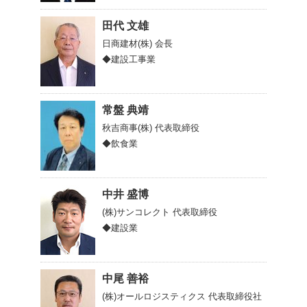
田代 文雄
日商建材(株)
会長
◆建設工事業
常盤 典靖
秋吉商事(株)
代表取締役
◆飲食業
中井 盛博
(株)サンコレクト
代表取締役
◆建設業
中尾 善裕
(株)オールロジスティクス
代表取締役社