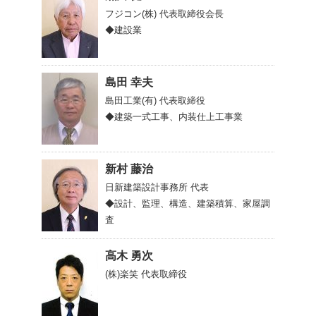
フジコン(株)
代表取締役会長
◆建設業
島田 幸夫
島田工業(有)
代表取締役
◆建築一式工事、内装仕上工事業
新村 藤治
日新建築設計事務所
代表
◆設計、監理、構造、建築積算、家屋調
査
高木 勇次
(株)楽笑
代表取締役