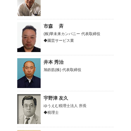
市森 斉
(株)華未来カンパニー
代表取締役
◆園芸サービス業
井本 秀治
旭鉄筋(株)
代表取締役
宇野津 友久
ゆうえむ税理士法人
所長
◆税理士