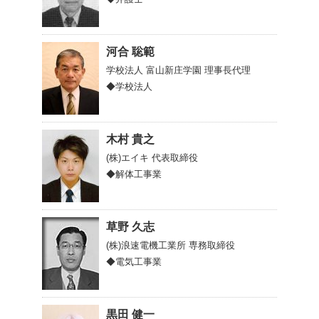
河合 聡範
学校法人 富山新庄学園
理事長代理
◆学校法人
木村 貴之
(株)エイキ
代表取締役
◆解体工事業
草野 久志
(株)浪速電機工業所
専務取締役
◆電気工事業
黒田 健一