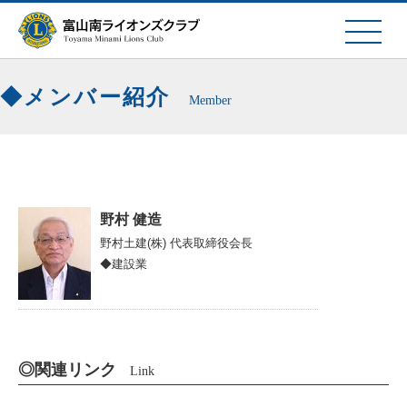
メンバー紹介
Member
野村 健造
野村土建(株)
代表取締役会長
◆建設業
◎関連リンク
Link