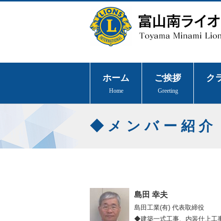
ホーム
ご挨拶
ク
Home
Greeting
メンバー紹介
島田 幸夫
島田工業(有)
代表取締役
◆建築一式工事、内装仕上工