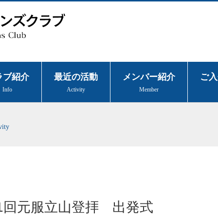
ラブ紹介
最近の活動
メンバー紹介
ご入
Info
Activity
Member
vity
21回元服立山登拝 出発式