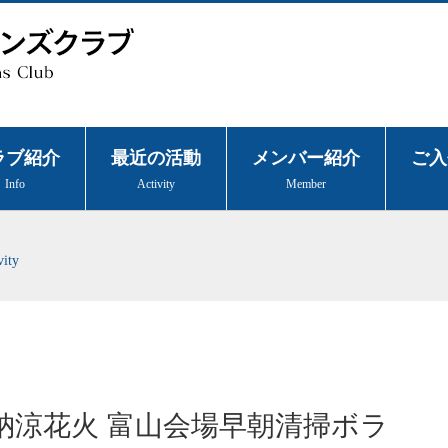
ラブ紹介
最近の活動
メンバー紹介
ご入
Info
Activity
Member
vity
納涼花火 富山会場早朝清掃ボラ