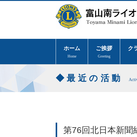
ホーム
ご挨拶
ク
Home
Greeting
最近の活動
Acti
第76回北日本新聞