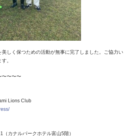
を美しく保つための活動が無事に完了しました。ご協力い
ます。
〜〜〜〜〜
！
Lions Club
ress/
11-1（カナルパークホテル富山5階）