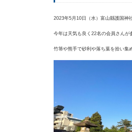
2023年5月10日（水）富山縣護国
今年は天気も良く22名の会員さんが
竹箒や熊手で砂利や落ち葉を拾い集