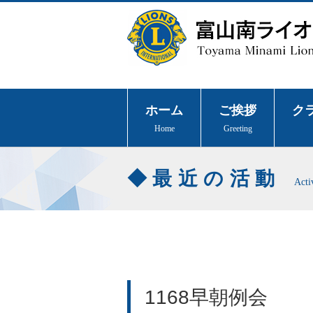
ホーム
ご挨拶
ク
Home
Greeting
最近の活動
Acti
1168早朝例会