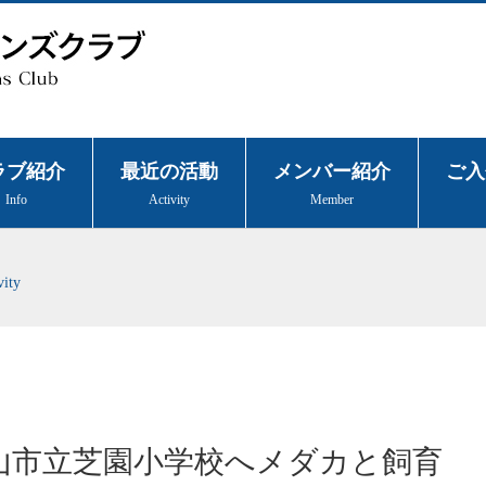
ラブ紹介
最近の活動
メンバー紹介
ご入
Info
Activity
Member
vity
日富山市立芝園小学校へメダカと飼育