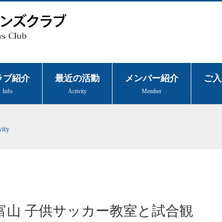
ラブ紹介
最近の活動
メンバー紹介
ご入
Info
Activity
Member
vity
レ富山 子供サッカー教室と試合観