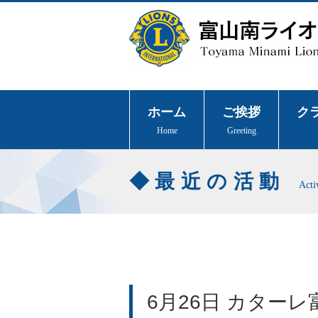
ホーム
ご挨拶
ク
Home
Greeting
最近の活動
Acti
6月26日 カター