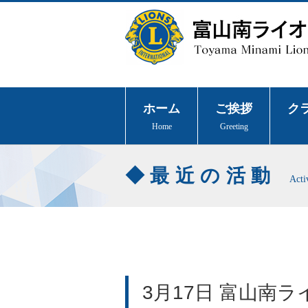
ホーム
ご挨拶
ク
Home
Greeting
最近の活動
Acti
3月17日 富山南