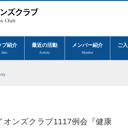
ラブ紹介
最近の活動
メンバー紹介
ご入
Info
Activity
Member
vity
ライオンズクラブ1117例会『健康