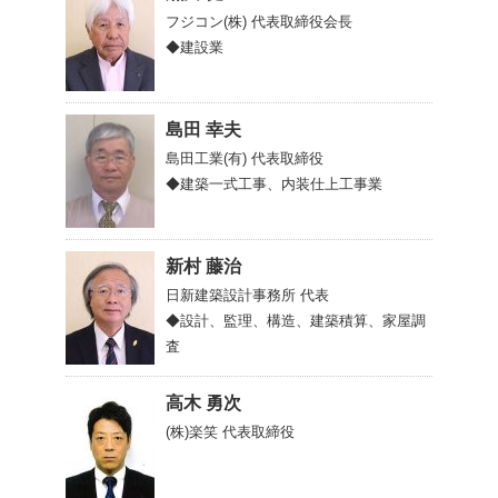
フジコン(株)
代表取締役会長
◆建設業
島田 幸夫
島田工業(有)
代表取締役
◆建築一式工事、内装仕上工事業
新村 藤治
日新建築設計事務所
代表
◆設計、監理、構造、建築積算、家屋調
査
高木 勇次
(株)楽笑
代表取締役