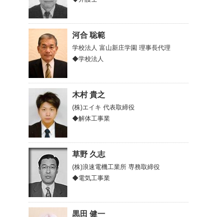
河合 聡範
学校法人 富山新庄学園
理事長代理
◆学校法人
木村 貴之
(株)エイキ
代表取締役
◆解体工事業
草野 久志
(株)浪速電機工業所
専務取締役
◆電気工事業
黒田 健一