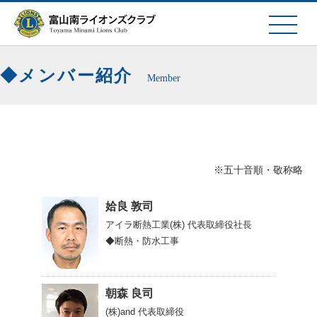
メンバー紹介
Member
※五十音順・敬称略
姶良 敦司
アイラ断熱工業(株)
代表取締役社長
◆断熱・防水工事
朝森 良司
(株)and
代表取締役