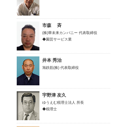
市森 斉
(株)華未来カンパニー
代表取締役
◆園芸サービス業
井本 秀治
旭鉄筋(株)
代表取締役
宇野津 友久
ゆうえむ税理士法人
所長
◆税理士