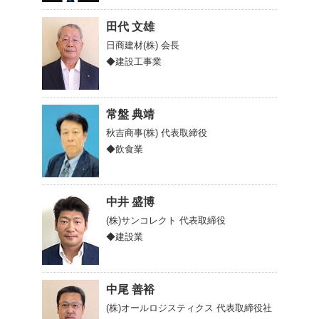
田代 文雄
日商建材(株)
会長
◆建設工事業
常盤 典靖
秋吉商事(株)
代表取締役
◆飲食業
中井 盛博
(株)サンコレクト
代表取締役
◆建設業
中尾 善裕
(株)オールロジスティクス
代表取締役社