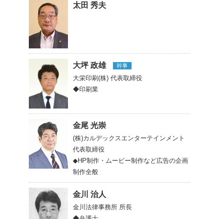
太田 秀夫
大坪 政雄
幹事
大栄印刷(株)
代表取締役
◆印刷業
金尾 光崇
(株)カルデックスエンターテインメント
代表取締役
◆HP制作・ムービー制作など広告の企画
制作全般
金川 治人
金川法律事務所
所長
◆弁護士