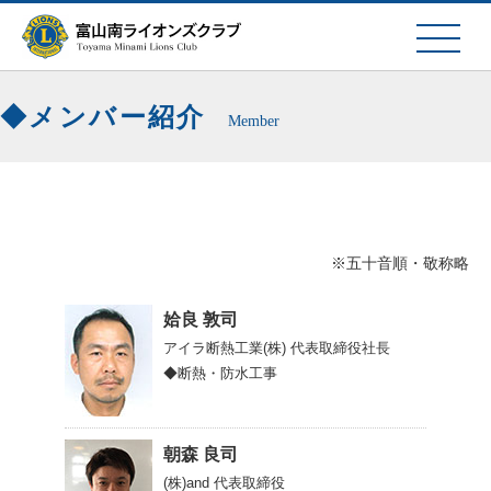
メンバー紹介
Member
※五十音順・敬称略
姶良 敦司
アイラ断熱工業(株)
代表取締役社長
◆断熱・防水工事
朝森 良司
(株)and
代表取締役