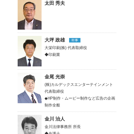
太田 秀夫
大坪 政雄
幹事
大栄印刷(株)
代表取締役
◆印刷業
金尾 光崇
(株)カルデックスエンターテインメント
代表取締役
◆HP制作・ムービー制作など広告の企画
制作全般
金川 治人
金川法律事務所
所長
◆弁護士