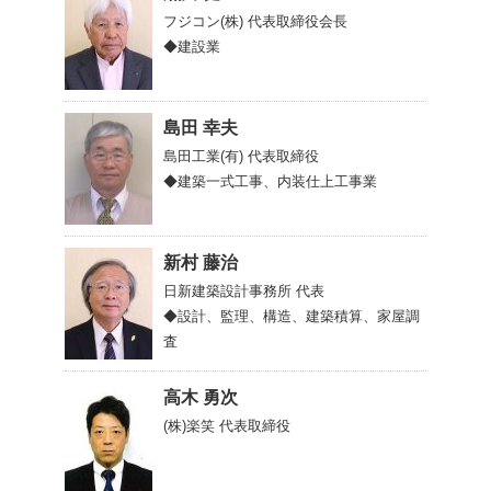
フジコン(株)
代表取締役会長
◆建設業
島田 幸夫
島田工業(有)
代表取締役
◆建築一式工事、内装仕上工事業
新村 藤治
日新建築設計事務所
代表
◆設計、監理、構造、建築積算、家屋調
査
高木 勇次
(株)楽笑
代表取締役