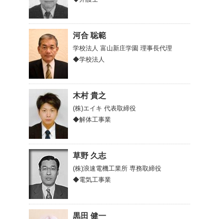
河合 聡範
学校法人 富山新庄学園
理事長代理
◆学校法人
木村 貴之
(株)エイキ
代表取締役
◆解体工事業
草野 久志
(株)浪速電機工業所
専務取締役
◆電気工事業
黒田 健一