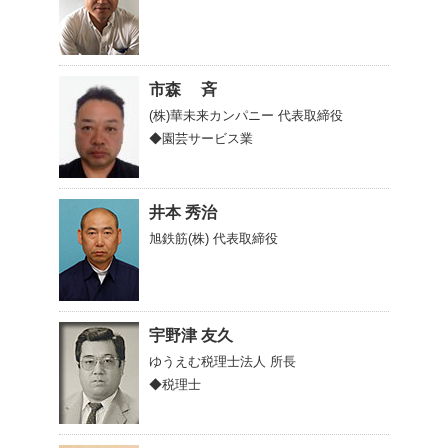
市森 斉
(株)華未来カンパニー
代表取締役
◆園芸サービス業
井本 秀治
旭鉄筋(株)
代表取締役
宇野津 友久
ゆうえむ税理士法人
所長
◆税理士