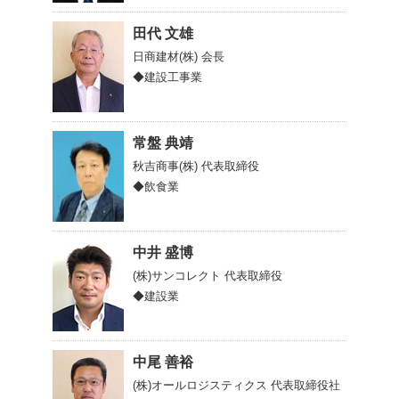
田代 文雄
日商建材(株)
会長
◆建設工事業
常盤 典靖
秋吉商事(株)
代表取締役
◆飲食業
中井 盛博
(株)サンコレクト
代表取締役
◆建設業
中尾 善裕
(株)オールロジスティクス
代表取締役社