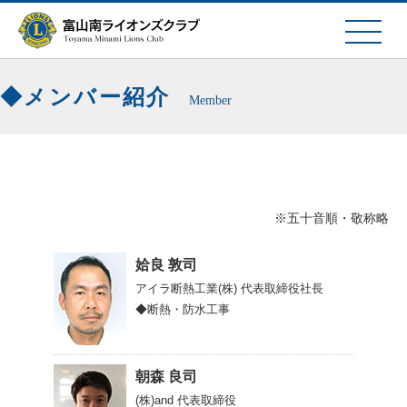
メンバー紹介
Member
※五十音順・敬称略
姶良 敦司
アイラ断熱工業(株)
代表取締役社長
◆断熱・防水工事
朝森 良司
(株)and
代表取締役