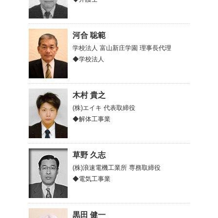
河合 聡範
学校法人 富山新庄学園
理事長代理
◆学校法人
木村 貴之
(株)エイキ
代表取締役
◆解体工事業
草野 久志
(株)浪速電機工業所
専務取締役
◆電気工事業
黒田 健一