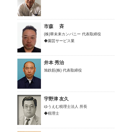
市森 斉
(株)華未来カンパニー
代表取締役
◆園芸サービス業
井本 秀治
旭鉄筋(株)
代表取締役
宇野津 友久
ゆうえむ税理士法人
所長
◆税理士