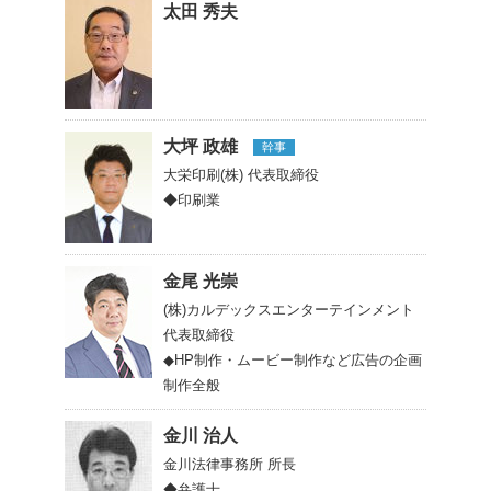
太田 秀夫
大坪 政雄
幹事
大栄印刷(株)
代表取締役
◆印刷業
金尾 光崇
(株)カルデックスエンターテインメント
代表取締役
◆HP制作・ムービー制作など広告の企画
制作全般
金川 治人
金川法律事務所
所長
◆弁護士