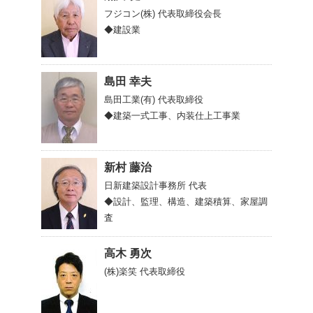
フジコン(株)
代表取締役会長
◆建設業
島田 幸夫
島田工業(有)
代表取締役
◆建築一式工事、内装仕上工事業
新村 藤治
日新建築設計事務所
代表
◆設計、監理、構造、建築積算、家屋調
査
高木 勇次
(株)楽笑
代表取締役