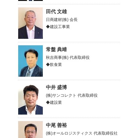
田代 文雄
日商建材(株)
会長
◆建設工事業
常盤 典靖
秋吉商事(株)
代表取締役
◆飲食業
中井 盛博
(株)サンコレクト
代表取締役
◆建設業
中尾 善裕
(株)オールロジスティクス
代表取締役社