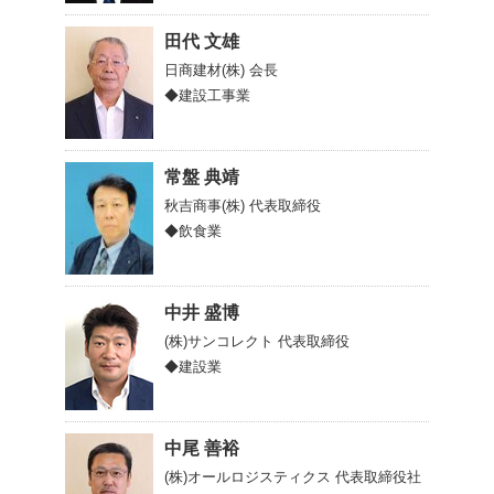
田代 文雄
日商建材(株)
会長
◆建設工事業
常盤 典靖
秋吉商事(株)
代表取締役
◆飲食業
中井 盛博
(株)サンコレクト
代表取締役
◆建設業
中尾 善裕
(株)オールロジスティクス
代表取締役社