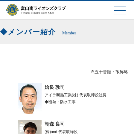
メンバー紹介
Member
※五十音順・敬称略
姶良 敦司
アイラ断熱工業(株)
代表取締役社長
◆断熱・防水工事
朝森 良司
(株)and
代表取締役