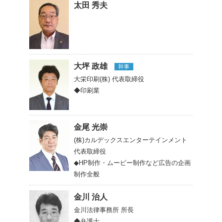
太田 秀夫
大坪 政雄
幹事
大栄印刷(株)
代表取締役
◆印刷業
金尾 光崇
(株)カルデックスエンターテインメント
代表取締役
◆HP制作・ムービー制作など広告の企画
制作全般
金川 治人
金川法律事務所
所長
◆弁護士