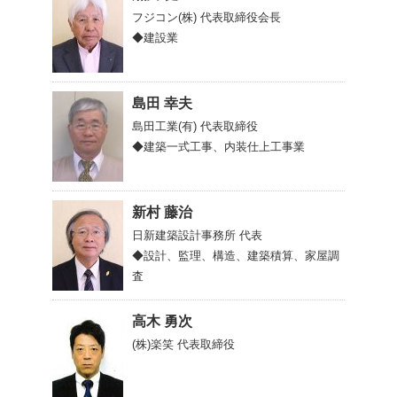
フジコン(株)
代表取締役会長
◆建設業
島田 幸夫
島田工業(有)
代表取締役
◆建築一式工事、内装仕上工事業
新村 藤治
日新建築設計事務所
代表
◆設計、監理、構造、建築積算、家屋調
査
高木 勇次
(株)楽笑
代表取締役