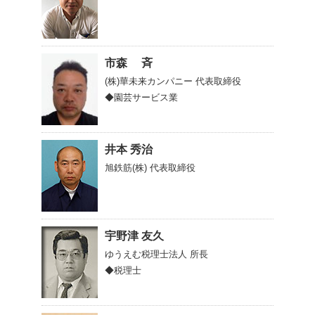
市森 斉
(株)華未来カンパニー
代表取締役
◆園芸サービス業
井本 秀治
旭鉄筋(株)
代表取締役
宇野津 友久
ゆうえむ税理士法人
所長
◆税理士