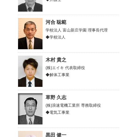
河合 聡範
学校法人 富山新庄学園
理事長代理
◆学校法人
木村 貴之
(株)エイキ
代表取締役
◆解体工事業
草野 久志
(株)浪速電機工業所
専務取締役
◆電気工事業
黒田 健一