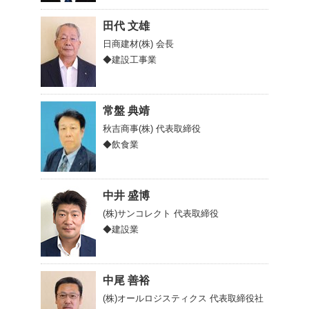
田代 文雄
日商建材(株)
会長
◆建設工事業
常盤 典靖
秋吉商事(株)
代表取締役
◆飲食業
中井 盛博
(株)サンコレクト
代表取締役
◆建設業
中尾 善裕
(株)オールロジスティクス
代表取締役社