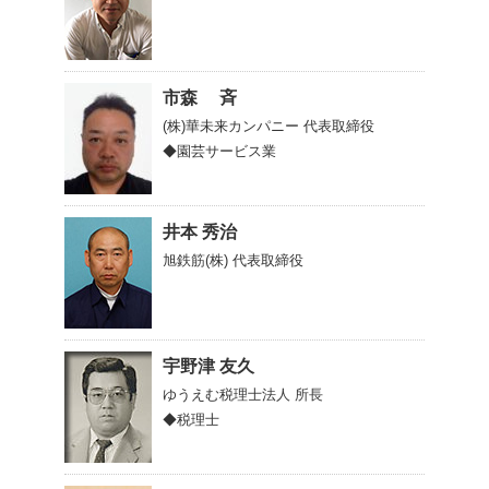
市森 斉
(株)華未来カンパニー
代表取締役
◆園芸サービス業
井本 秀治
旭鉄筋(株)
代表取締役
宇野津 友久
ゆうえむ税理士法人
所長
◆税理士