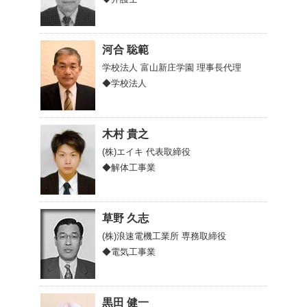
河合 聡範
学校法人 富山新庄学園
理事長代理
◆学校法人
木村 貴之
(株)エイキ
代表取締役
◆解体工事業
草野 久志
(株)浪速電機工業所
専務取締役
◆電気工事業
黒田 健一