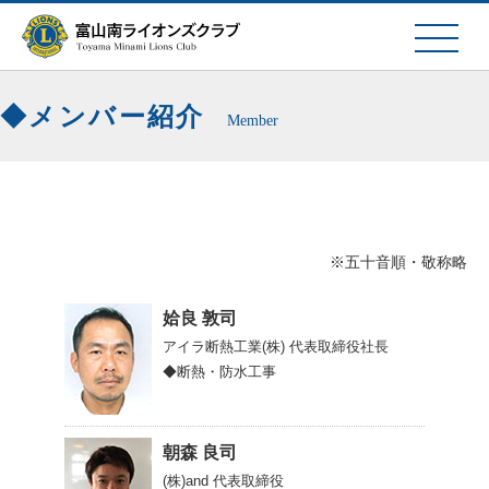
メンバー紹介
Member
※五十音順・敬称略
姶良 敦司
アイラ断熱工業(株)
代表取締役社長
◆断熱・防水工事
朝森 良司
(株)and
代表取締役