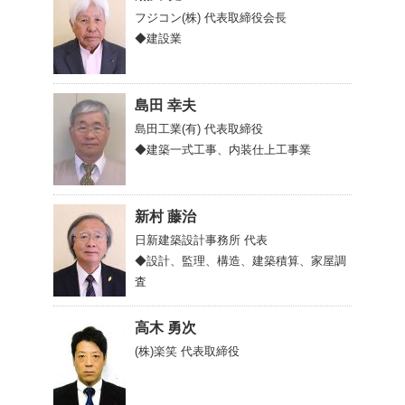
フジコン(株)
代表取締役会長
◆建設業
島田 幸夫
島田工業(有)
代表取締役
◆建築一式工事、内装仕上工事業
新村 藤治
日新建築設計事務所
代表
◆設計、監理、構造、建築積算、家屋調
査
高木 勇次
(株)楽笑
代表取締役