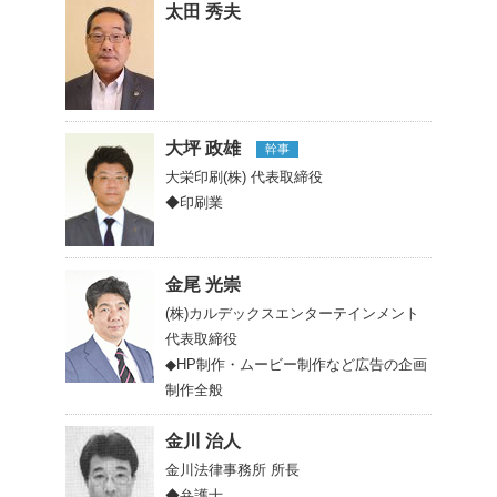
太田 秀夫
大坪 政雄
幹事
大栄印刷(株)
代表取締役
◆印刷業
金尾 光崇
(株)カルデックスエンターテインメント
代表取締役
◆HP制作・ムービー制作など広告の企画
制作全般
金川 治人
金川法律事務所
所長
◆弁護士